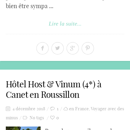
bien être sympa ...
Lire la suite...
Hôtel Host & Vinum (4*) à
Canet en Roussillon
4 décembre 2018
1
en France
,
Voyager avec des
minus
No tags
0