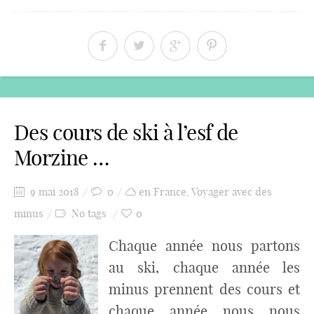
Des cours de ski à l’esf de
Morzine …
9 mai 2018
0
en France
,
Voyager avec des
minus
No tags
0
Chaque année nous partons
au ski, chaque année les
minus prennent des cours et
chaque année nous nous