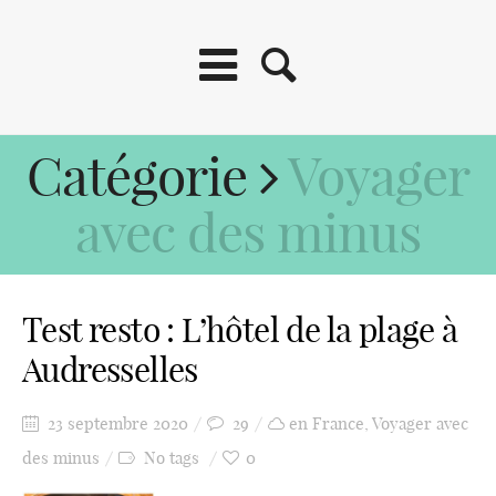
Catégorie
Voyager
avec des minus
Test resto : L’hôtel de la plage à
Audresselles
23 septembre 2020
29
en France
,
Voyager avec
des minus
No tags
0