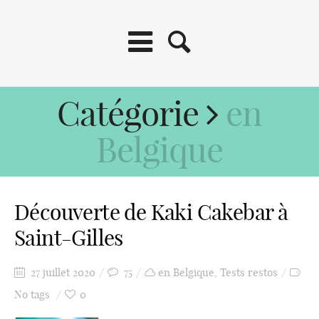
Catégorie
en
Belgique
Découverte de Kaki Cakebar à
Saint-Gilles
27 juillet 2020
75
en Belgique
,
Tests restos
No tags
0