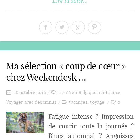
Lire la suite...
Ma sélection « coup de cœur »
chez Weekendesk …
28 octobre 2016
2
en Belgique
,
en France
,
Voyager avec des minus
vacances
,
voyage
0
Fatigue intense ? Impression
de courir toute la journée ?
Blues automnal ? Angoisses