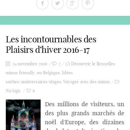
Les incontournables des
Plaisirs d’hiver 2016-17
24 novembre 2016
7
Découvrir le Bruxelles
minus friendly
,
en Belgique
,
Idées
sorties/anniversaires/stages
,
Voyager avec des minus
No tags
0
Des millions de visiteurs, un
des plus grands marchés de
noël d'Europe, des dizaines