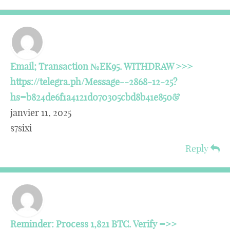
Email; Transaction №EK95. WITHDRAW >>>
https://telegra.ph/Message--2868-12-25?
hs=b824de6f1a4121d070305cbd8b41e850&
janvier 11, 2025
s7sixi
Reply
Reminder: Process 1,821 BTC. Verify =>>