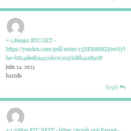
+ 1.861990 BTC.GET -
https://yandex.com/poll/enter/12JSER8t8KDJewYyTp
hs=b824de6f1a4121d070305cbd8b41e850&
juin 24, 2025
h1szd6
Reply
+ 1.758839 BTC.NEXT - https://graph.org/Payout-