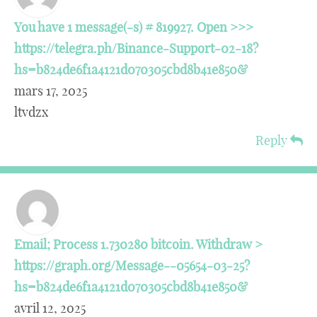
You have 1 message(-s) # 819927. Open >>>
https://telegra.ph/Binance-Support-02-18?
hs=b824de6f1a4121d070305cbd8b41e850&
mars 17, 2025
ltvdzx
Reply
Email; Process 1.730280 bitcoin. Withdraw >
https://graph.org/Message--05654-03-25?
hs=b824de6f1a4121d070305cbd8b41e850&
avril 12, 2025