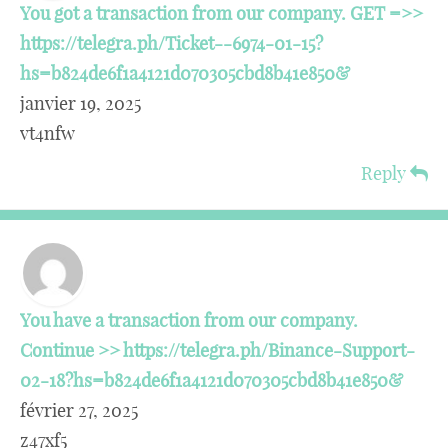
You got a transaction from our company. GET =>>
https://telegra.ph/Ticket--6974-01-15?
hs=b824de6f1a4121d070305cbd8b41e850&
janvier 19, 2025
vt4nfw
Reply
You have a transaction from our company.
Continue >> https://telegra.ph/Binance-Support-
02-18?hs=b824de6f1a4121d070305cbd8b41e850&
février 27, 2025
z47xf5