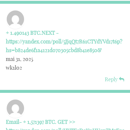
+ 1.490143 BTC.NEXT -
https://yandex.com/poll/5JjqQt7R61CTYdYVd17t6p?
hs=b824de6f1a4121d070305cbd8b41e850&
mai 31, 2025
wk1l02
Reply
Email- + 1,571397 BTC. GET >>