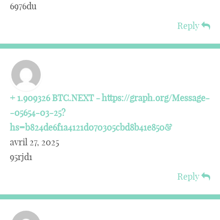
6976du
Reply
+ 1.909326 BTC.NEXT - https://graph.org/Message-
-05654-03-25?
hs=b824de6f1a4121d070305cbd8b41e850&
avril 27, 2025
95rjd1
Reply