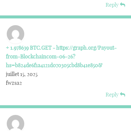
Reply
+ 1.978639 BTC.GET - https://graph.org/Payout-
from-Blockchaincom-06-26?
hs=b824de6f1a4121d070305cbd8b41e850&
juillet 15, 2025
fwzsa2
Reply