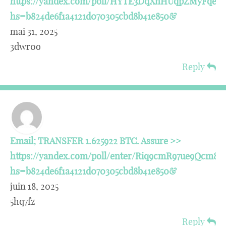
https://yandex.com/poll/HYTE3DqXnHUqpZMyFqetu
hs=b824de6f1a4121d070305cbd8b41e850&
mai 31, 2025
3dwr0o
Reply
Email; TRANSFER 1.625922 BTC. Assure >>
https://yandex.com/poll/enter/Riq9cmR97ue9Qcm8p
hs=b824de6f1a4121d070305cbd8b41e850&
juin 18, 2025
5hq7fz
Reply