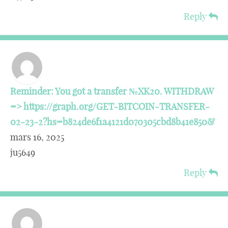
Reply
Reminder: You got a transfer №XK20. WITHDRAW
=> https://graph.org/GET-BITCOIN-TRANSFER-
02-23-2?hs=b824de6f1a4121d070305cbd8b41e850&
mars 16, 2025
ju5649
Reply