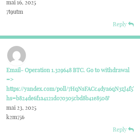
mai 16, 2025
7t9utm
Reply
Email- Operation 1.329648 BTC. Go to withdrawal
=>
https://yandex.com/poll/7HqNsFACc4dya6qN3zJ4f5?
hs=b824de6f1a4121d070305cbd8b41e850&
mai 23, 2025
k2m756
Reply