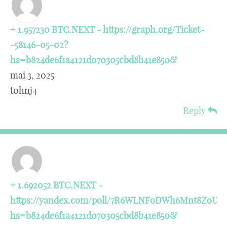
+ 1.957230 BTC.NEXT - https://graph.org/Ticket-
-58146-05-02?
hs=b824de6f1a4121d070305cbd8b41e850&
mai 3, 2025
t0hnj4
Reply
+ 1.692052 BTC.NEXT -
https://yandex.com/poll/7R6WLNFoDWh6Mnt8ZoUf
hs=b824de6f1a4121d070305cbd8b41e850&