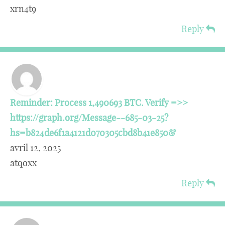
xrn4t9
Reply
Reminder: Process 1,490693 BTC. Verify =>>
https://graph.org/Message--685-03-25?
hs=b824de6f1a4121d070305cbd8b41e850&
avril 12, 2025
atqoxx
Reply