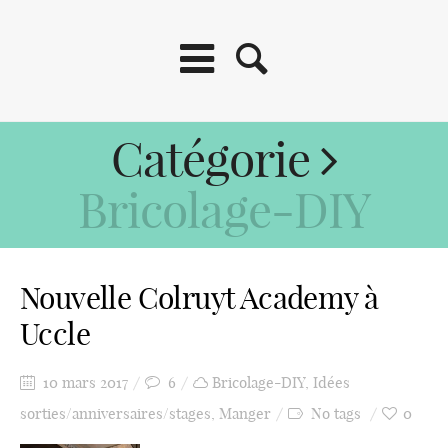
Catégorie
Bricolage-DIY
Nouvelle Colruyt Academy à
Uccle
10 mars 2017
6
Bricolage-DIY
,
Idées
sorties/anniversaires/stages
,
Manger
No tags
0