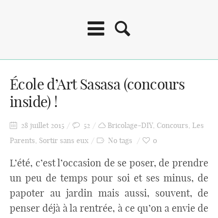
École d’Art Sasasa (concours
inside) !
28 juillet 2015
52
Bricolage-DIY
,
Concours
,
Les
Parents
,
Sortir sans eux
No tags
0
L’été, c’est l’occasion de se poser, de prendre
un peu de temps pour soi et ses minus, de
papoter au jardin mais aussi, souvent, de
penser déjà à la rentrée, à ce qu’on a envie de