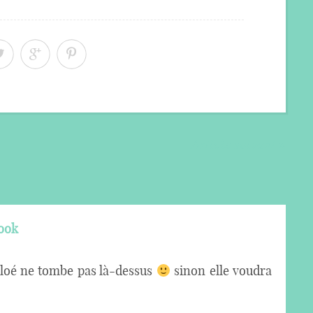
Article suivant »
book
loé ne tombe pas là-dessus
sinon elle voudra