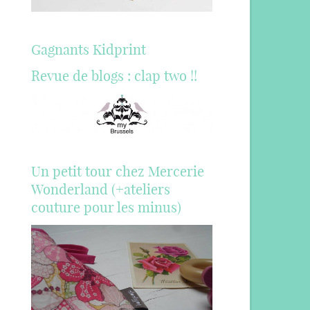
Gagnants Kidprint
Revue de blogs : clap two !!
Un petit tour chez Mercerie
Wonderland (+ateliers
couture pour les minus)