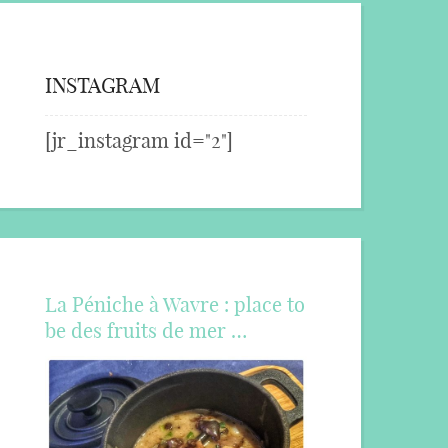
INSTAGRAM
[jr_instagram id="2"]
La Péniche à Wavre : place to
be des fruits de mer …