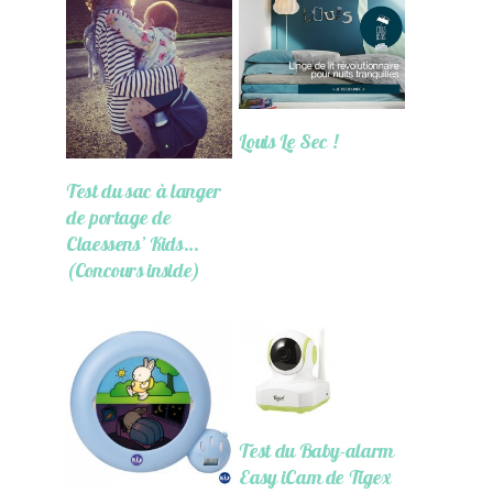
Louis Le Sec !
Test du sac à langer
de portage de
Claessens’ Kids…
(Concours inside)
Test du Baby-alarm
Easy iCam de Tigex