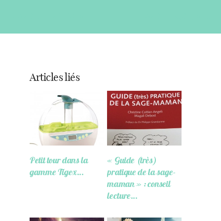
« Article précédent
Article suivant »
Articles liés
Petit tour dans la
« Guide (très)
gamme Tigex…
pratique de la sage-
maman » : conseil
lecture…