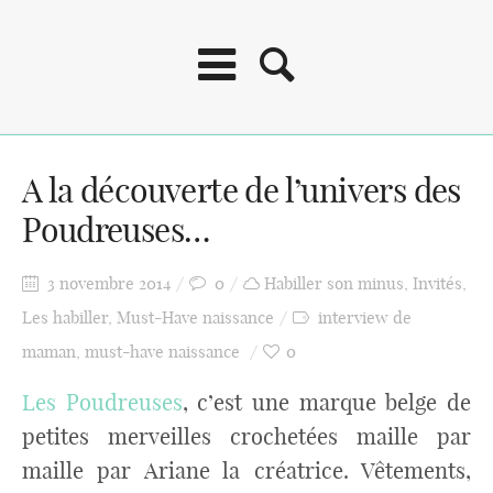
A la découverte de l’univers des
Poudreuses…
3 novembre 2014
0
Habiller son minus
,
Invités
,
Les habiller
,
Must-Have naissance
interview de
maman
,
must-have naissance
0
Les Poudreuses
, c’est une marque belge de
petites merveilles crochetées maille par
maille par Ariane la créatrice. Vêtements,