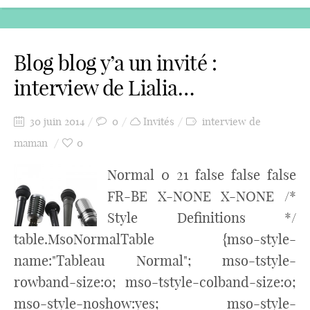
Blog blog y’a un invité :
interview de Lialia…
30 juin 2014
0
Invités
interview de
maman
0
Normal 0 21 false false false
FR-BE X-NONE X-NONE /*
Style Definitions */
table.MsoNormalTable {mso-style-
name:"Tableau Normal"; mso-tstyle-
rowband-size:0; mso-tstyle-colband-size:0;
mso-style-noshow:yes; mso-style-