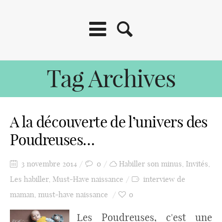
Tag Archives
A la découverte de l’univers des
Poudreuses…
3 novembre 2014
0
Habiller son minus
,
Invités
,
Les habiller
,
Must-Have naissance
interview de
maman
,
must-have naissance
0
Les Poudreuses, c'est une