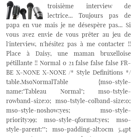
troisième interview de
lectrice... Toujours pas de
papa en vue mais je ne désespère pas... Si
vous avez envie de vous prêter au jeu de
l'interview, n'hésitez pas à me contacter !!
Place à Daisy, une maman bruxelloise
pétillante !! Normal 0 21 false false false FR-
BE X-NONE X-NONE /* Style Definitions */
table.MsoNormalTable {mso-style-
name:"Tableau Normal"; mso-tstyle-
rowband-size:0; mso-tstyle-colband-size:0;
mso-style-noshow:yes; mso-style-
priority:99; mso-style-qformat:yes; mso-
style-parent:""; mso-padding-alt:0cm 5.4pt