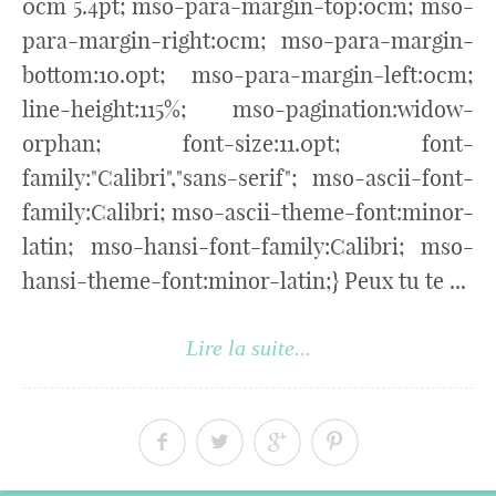
0cm 5.4pt; mso-para-margin-top:0cm; mso-
para-margin-right:0cm; mso-para-margin-
bottom:10.0pt; mso-para-margin-left:0cm;
line-height:115%; mso-pagination:widow-
orphan; font-size:11.0pt; font-
family:"Calibri","sans-serif"; mso-ascii-font-
family:Calibri; mso-ascii-theme-font:minor-
latin; mso-hansi-font-family:Calibri; mso-
hansi-theme-font:minor-latin;} Peux tu te ...
Lire la suite...