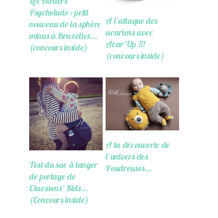
Les Ateliers
Psycholudo : petit
A l’attaque des
nouveau de la sphère
acariens avec
minus à Bruxelles…
Acar’Up !!!
(concours inside)
(concours inside)
A la découverte de
l’univers des
Test du sac à langer
Poudreuses…
de portage de
Claessens’ Kids…
(Concours inside)