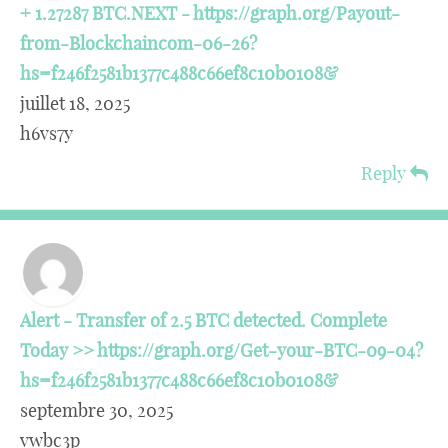
+ 1.27287 BTC.NEXT - https://graph.org/Payout-
from-Blockchaincom-06-26?
hs=f246f2581b1377c488c66ef8c10b0108&
juillet 18, 2025
h6vs7y
Reply
Alert - Transfer of 2.5 BTC detected. Complete
Today >> https://graph.org/Get-your-BTC-09-04?
hs=f246f2581b1377c488c66ef8c10b0108&
septembre 30, 2025
vwbc3p