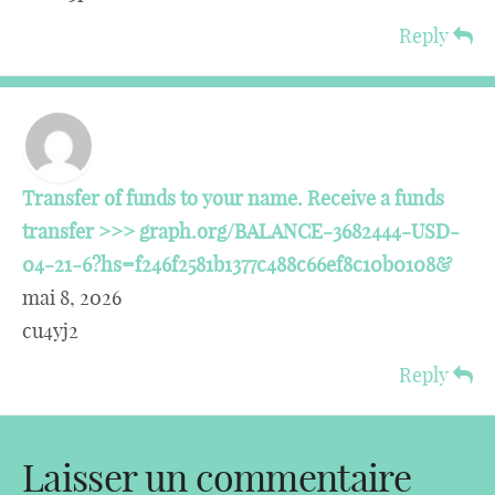
Reply
Transfer of funds to your name. Receive a funds
transfer >>> graph.org/BALANCE-3682444-USD-
04-21-6?hs=f246f2581b1377c488c66ef8c10b0108&
mai 8, 2026
cu4yj2
Reply
Laisser un commentaire