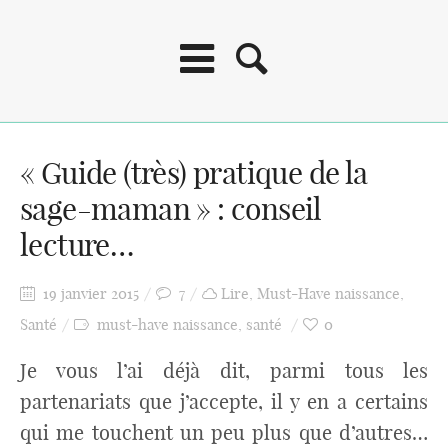
« Guide (très) pratique de la
sage-maman » : conseil
lecture…
19 janvier 2015
7
Lire
,
Must-Have naissance
,
Santé
must-have naissance
,
santé
0
Je vous l’ai déjà dit, parmi tous les
partenariats que j’accepte, il y en a certains
qui me touchent un peu plus que d’autres…