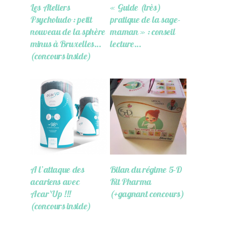
Les Ateliers
« Guide (très)
Psycholudo : petit
pratique de la sage-
nouveau de la sphère
maman » : conseil
minus à Bruxelles…
lecture…
(concours inside)
A l’attaque des
Bilan du régime 5-D
acariens avec
Kit Pharma
Acar’Up !!!
(+gagnant concours)
(concours inside)