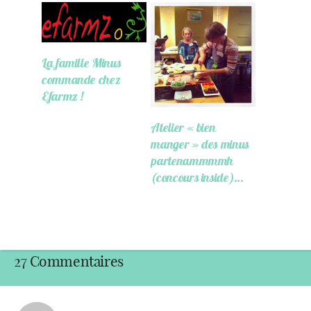
La famille Minus
commande chez
Efarmz !
Atelier « bien
manger » des minus
partenammmmh
(concours inside)…
27 Commentaires