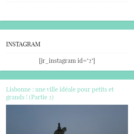
INSTAGRAM
[jr_instagram id="2"]
Lisbonne : une ville idéale pour petits et
grands ! (Partie 2)