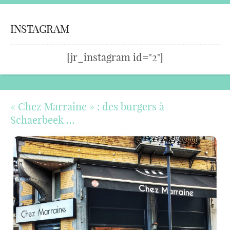
INSTAGRAM
[jr_instagram id="2"]
« Chez Marraine » : des burgers à
Schaerbeek …