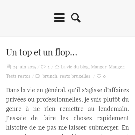
Un top et un flop…
24 juin 2015
1
La vie du blog
,
Manger
,
Manger
,
Tests restos
brunch
,
resto bruxelles
0
Dans la vie en général, qu’il s’agisse d’affaires
privées ou professionnelles, je suis plutôt du
genre à ne rien remettre au lendemain.
J’essaie de faire les choses rapidement
histoire de ne pas me laisser submerger. En