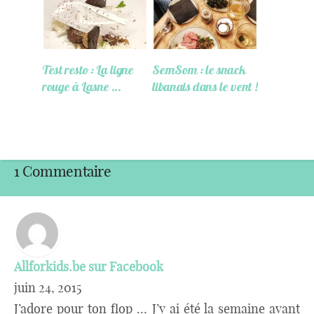
Test resto : La ligne
SemSom : le snack
rouge à Lasne …
libanais dans le vent !
1 Commentaire
Allforkids.be sur Facebook
juin 24, 2015
J’adore pour ton flop … J’y ai été la semaine avant