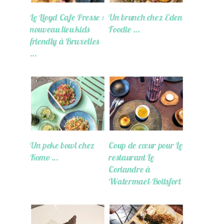
Le Lloyd Cafe Presse :
Un brunch chez Eden
nouveau lieu kids
Foodie …
friendly à Bruxelles
…
Un poke bowl chez
Coup de cœur pour Le
Komo …
restaurant Le
Coriandre à
Watermael-Boitsfort