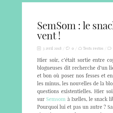
SemSom : le snack
vent !
3 avril 2018
0
Tests restos
Hier soir, c’était sortie entre c
blogueuses dit recherche d’un 
et bon où poser nos fesses et e
les minus, les nouvelles de la blo
questions existentielles. Hier s
sur
Semsom
à Ixelles, le snack 
Pourquoi lui et pas un autre ? S