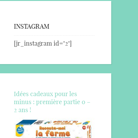
INSTAGRAM
[jr_instagram id="2"]
Idées cadeaux pour les
minus : première partie 0 –
2 ans !