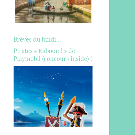
Brèves du lundi…
Pirates « Kaboom! » de
Playmobil (concours inside) !