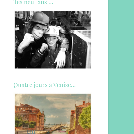
Tes neuf ans …
Quatre jours à Venise…