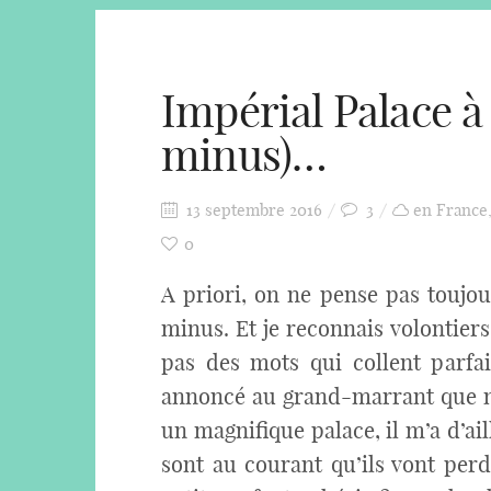
Impérial Palace à
minus)…
13 septembre 2016
3
en France
0
A priori, on ne pense pas toujour
minus. Et je reconnais volontiers
pas des mots qui collent parfa
annoncé au grand-marrant que no
un magnifique palace, il m’a d’ai
sont au courant qu’ils vont per