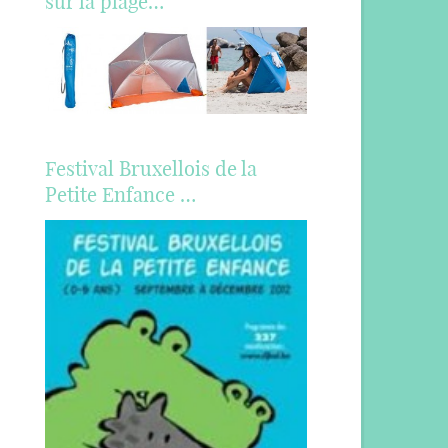
sur la plage…
Festival Bruxellois de la
Petite Enfance …