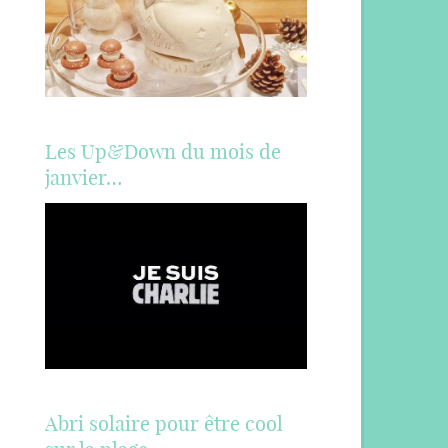
Les Up&Down du mois de
janvier…
Abri solaire pour être cool