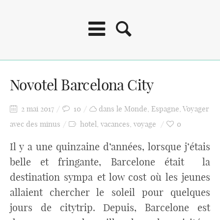
Novotel Barcelona City
2 mai 2017
10
dans le Monde
,
Espagne
,
Voyager
avec des minus
hotel
,
vacances
,
voyage
0
Il y a une quinzaine d’années, lorsque j’étais
belle et fringante, Barcelone était la
destination sympa et low cost où les jeunes
allaient chercher le soleil pour quelques
jours de citytrip. Depuis, Barcelone est