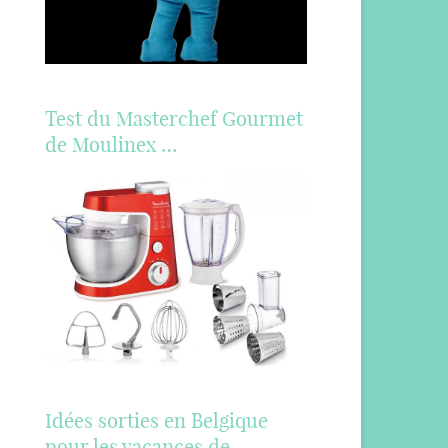
Test du Masterchef Gourmet
de Moulinex …
Idées sorties en Belgique
pour les vacances de