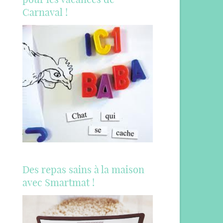
Carnaval !
Des repas sains à la maison
avec Smartmat !