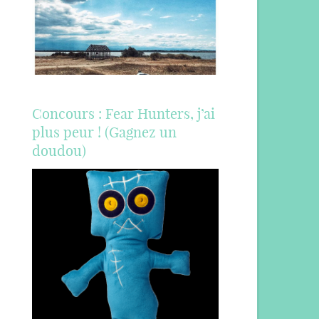
Concours : Fear Hunters, j’ai
plus peur ! (Gagnez un
doudou)