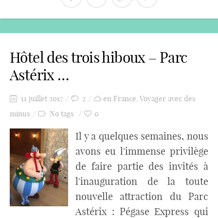
Hôtel des trois hiboux – Parc
Astérix …
11 juillet 2017
2
en France
,
Voyager avec des
minus
No tags
0
Il y a quelques semaines, nous
avons eu l'immense privilège
de faire partie des invités à
l'inauguration de la toute
nouvelle attraction du Parc
Astérix : Pégase Express qui