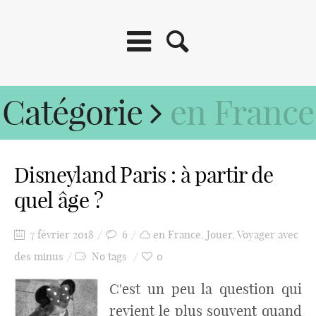
Catégorie
en France
Disneyland Paris : à partir de
quel âge ?
7 février 2018
6
en France
,
Jouer
,
Voyager avec
des minus
No tags
0
C'est un peu la question qui
revient le plus souvent quand