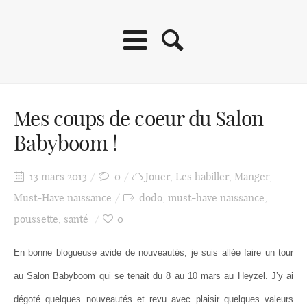
Mes coups de coeur du Salon
Babyboom !
13 mars 2013
0
Jouer
,
Les habiller
,
Manger
,
Must-Have naissance
dodo
,
must-have naissance
,
poussette
,
santé
0
En bonne blogueuse avide de nouveautés, je suis allée faire un tour
au Salon Babyboom qui se tenait du 8 au 10 mars au Heyzel. J’y ai
dégoté quelques nouveautés et revu avec plaisir quelques valeurs