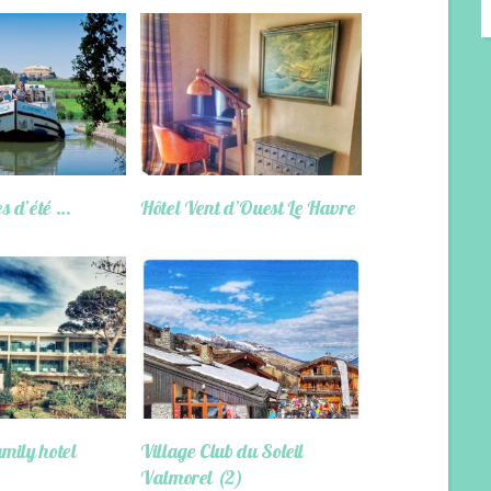
s d’été …
Hôtel Vent d’Ouest Le Havre
mily hotel
Village Club du Soleil
Valmorel (2)