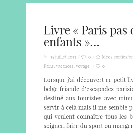
Livre « Paris pas
enfants »…
15 juillet 2013
0
Idées sorties/a
Paris
,
vacances
,
voyage
0
Lorsque j’ai découvert ce petit l
belge friande d’escapades parisi
destiné aux touristes avec minu
servir à celà mais il me semble p
qui veulent connaître tous les 
soigner, faire du sport ou manger