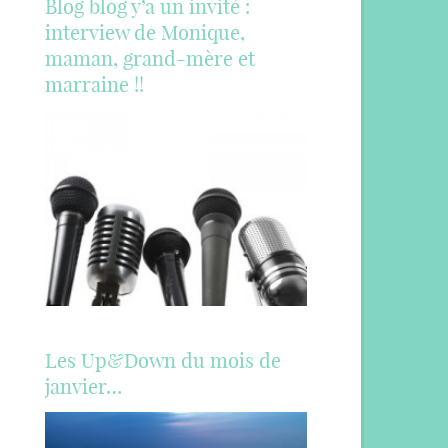
Blog blog y’a un invité :
interview de Monique,
maman, grand-mère et
marraine !!
Les Up&Down du mois de
janvier…