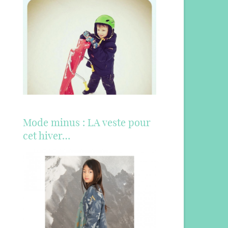
Mode minus : LA veste pour
cet hiver…