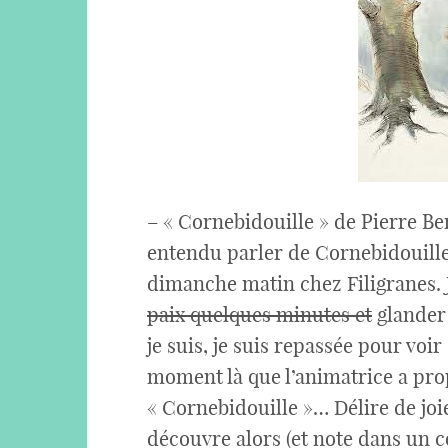
– « Cornebidouille » de Pierre Ber
entendu parler de Cornebidouille,
dimanche matin chez Filigranes. 
paix quelques minutes et
glander 
je suis, je suis repassée pour voir s
moment là que l’animatrice a prop
« Cornebidouille »… Délire de joie
découvre alors (et note dans un c