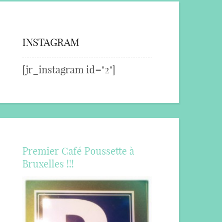
INSTAGRAM
[jr_instagram id="2"]
Premier Café Poussette à
Bruxelles !!!