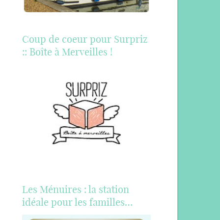
Coup de coeur pour Surpriz
:: Boîte à Merveilles !
Les Ménuires : la station
idéale pour les familles…