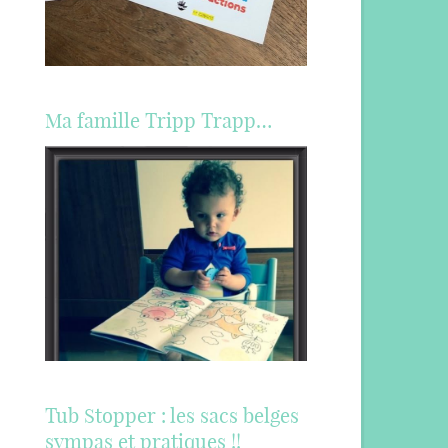
Ma famille Tripp Trapp…
Tub Stopper : les sacs belges
sympas et pratiques !!