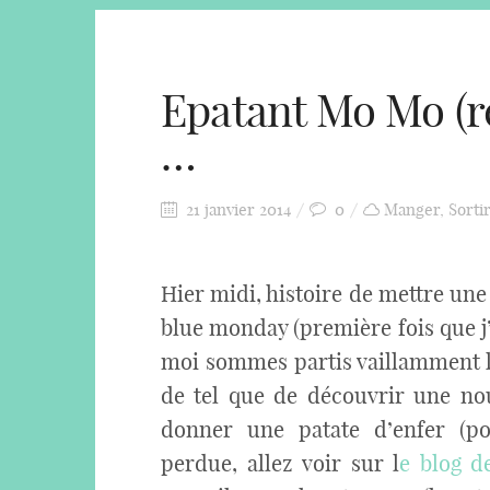
Epatant Mo Mo (re
…
21 janvier 2014
0
Manger
,
Sorti
Hier midi, histoire de mettre un
blue monday (première fois que j’
moi sommes partis vaillamment 
de tel que de découvrir une nou
donner une patate d’enfer (p
perdue, allez voir sur l
e blog d