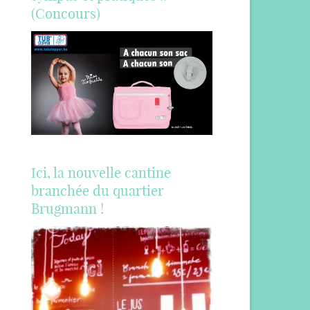
(Concours)
Ici, la nouvelle cantine
branchée du quartier
Brugmann !