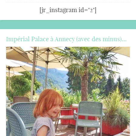
[jr_instagram id="2"]
Impérial Palace à Annecy (avec des minus)…