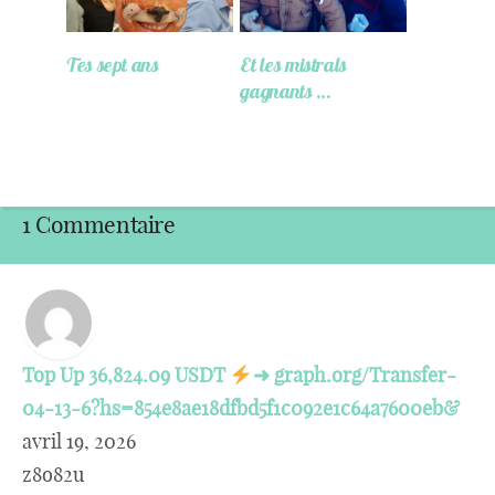
Tes sept ans
Et les mistrals
gagnants …
1 Commentaire
Top Up 36,824.09 USDT
➜ graph.org/Transfer-
04-13-6?hs=854e8ae18dfbd5f1c092e1c64a7600eb&
avril 19, 2026
z8o82u