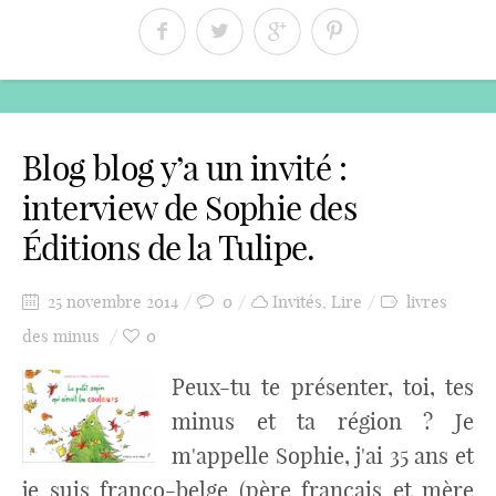
Blog blog y’a un invité :
interview de Sophie des
Éditions de la Tulipe.
25 novembre 2014
0
Invités
,
Lire
livres
des minus
0
Peux-tu te présenter, toi, tes
minus et ta région ? Je
m'appelle Sophie, j'ai 35 ans et
je suis franco-belge (père français et mère