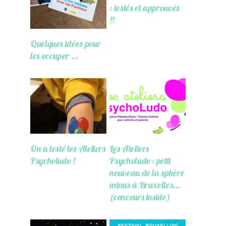
: testés et approuvés
!!
Quelques idées pour
les occuper …
On a testé les Ateliers
Les Ateliers
Psycholudo !
Psycholudo : petit
nouveau de la sphère
minus à Bruxelles…
(concours inside)