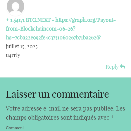
+ 1.54171 BTC.NEXT - https://graph.org/Payout-
from-Blockchaincom-06-26?
hs=7cba22e992fe4c3731060267b71ba262&
juillet 15, 2025
u4rrly
Reply
Laisser un commentaire
Votre adresse e-mail ne sera pas publiée.
Les
champs obligatoires sont indiqués avec
*
Comment