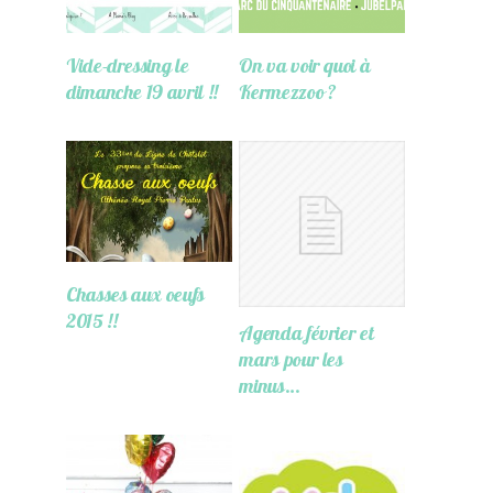
Vide-dressing le
On va voir quoi à
dimanche 19 avril !!
Kermezzoo ?
Chasses aux oeufs
2015 !!
Agenda février et
mars pour les
minus…