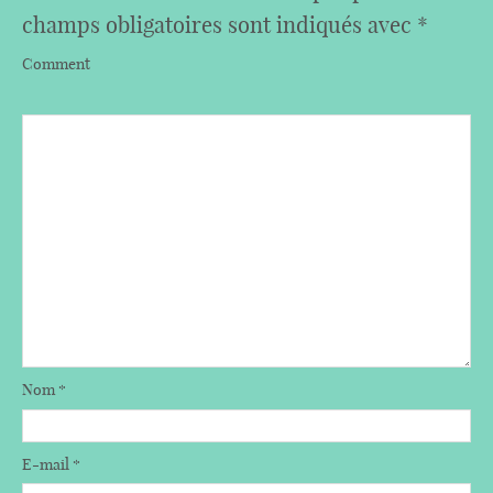
champs obligatoires sont indiqués avec
*
Comment
Nom
*
E-mail
*