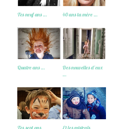
Tes neuf ans …
40 ans ta mère …
Quatre ans …
Des nouvelles d’eux
…
Tes sept ans
Et les mistrals