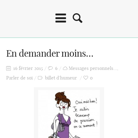
En demander moins…
16 février 2015
6
Messages personnels...
,
Parler de soi
billet d'humeur
0