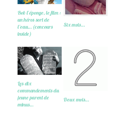
Bob l’éponge, le film :
un héros sort de
Six mois…
l’eau… (concours
inside)
Les dix
commandements du
jeune parent de
Deux mois…
minus…