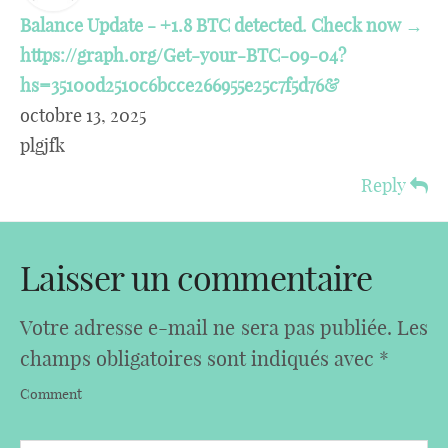
Balance Update - +1.8 BTC detected. Check now →
https://graph.org/Get-your-BTC-09-04?
hs=35100d2510c6bcce266955e25c7f5d76&
octobre 13, 2025
plgjfk
Reply
Laisser un commentaire
Votre adresse e-mail ne sera pas publiée.
Les
champs obligatoires sont indiqués avec
*
Comment