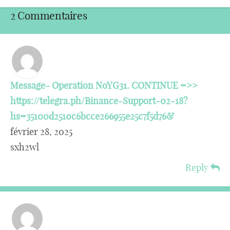
2 Commentaires
Message- Operation NoYG31. CONTINUE =>>
https://telegra.ph/Binance-Support-02-18?
hs=35100d2510c6bcce266955e25c7f5d76&
février 28, 2025
sxh2wl
Reply