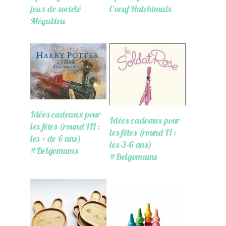
jeux de société
l’oeuf Hatchimals
Mégableu
Idées cadeaux pour
Idées cadeaux pour
les fêtes (round III :
les fêtes (round II :
les + de 6 ans)
les 3-6 ans)
#Belgomums
#Belgomums