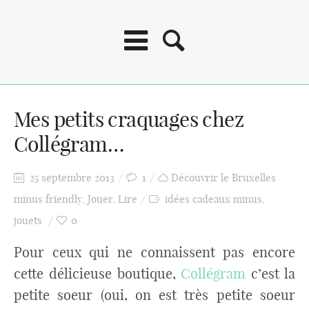
Mes petits craquages chez
Collégram…
25 septembre 2013
1
Découvrir le Bruxelles
minus friendly
,
Jouer
,
Lire
idées cadeaux minus
,
jouets
0
Pour ceux qui ne connaissent pas encore
cette délicieuse boutique,
Collégram
c’est la
petite soeur (oui, on est très petite soeur