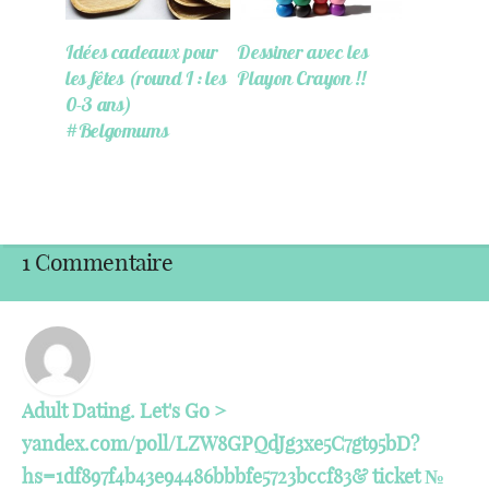
Idées cadeaux pour
Dessiner avec les
les fêtes (round I : les
Playon Crayon !!
0-3 ans)
#Belgomums
1 Commentaire
Adult Dating. Let's Go >
yandex.com/poll/LZW8GPQdJg3xe5C7gt95bD?
hs=1df897f4b43e94486bbbfe5723bccf83& ticket №