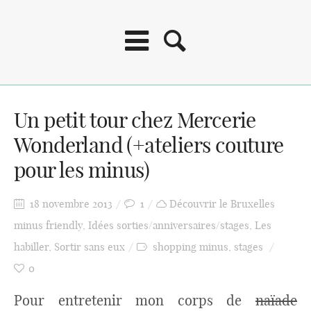
Un petit tour chez Mercerie
Wonderland (+ateliers couture
pour les minus)
18 novembre 2013
1
Découvrir le Bruxelles
minus friendly
,
Idées sorties/anniversaires/stages
,
Les
habiller
,
Sortir sans eux
shopping minus
,
stages
0
Pour entretenir mon corps de
naïade