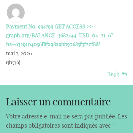
Payment No. 994799 GET ACCESS >>
graph.org/BALANCE-3682444-USD-04-21-6?
hs=6329104056f8fa98a9bb50685f3f2cf8&
mai 7, 2026
qh576j
Reply
Laisser un commentaire
Votre adresse e-mail ne sera pas publiée.
Les
champs obligatoires sont indiqués avec
*