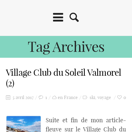
Tag Archives
Village Club du Soleil Valmorel
(2)
5 avril 2017
1
en France
ski
,
voyage
0
Suite et fin de mon article-
fleuve sur le Village Club du