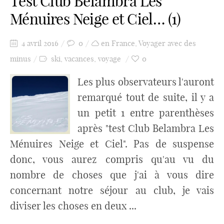
Test Club Belambra Les
Ménuires Neige et Ciel… (1)
4 avril 2016
0
en France
,
Voyager avec des
minus
ski
,
vacances
,
voyage
0
Les plus observateurs l'auront
remarqué tout de suite, il y a
un petit 1 entre parenthèses
après "test Club Belambra Les
Ménuires Neige et Ciel". Pas de suspense
donc, vous aurez compris qu'au vu du
nombre de choses que j'ai à vous dire
concernant notre séjour au club, je vais
diviser les choses en deux ...