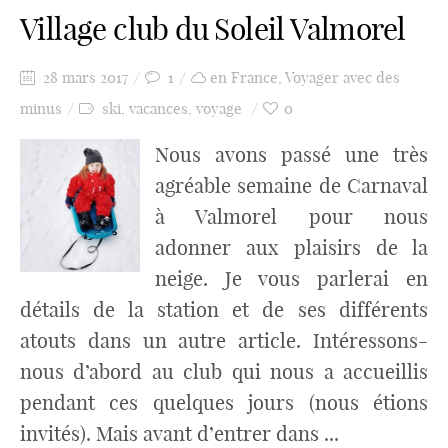
Village club du Soleil Valmorel
28 mars 2017
1
en France
,
Voyager avec des
minus
ski
,
vacances
,
voyage
0
Nous avons passé une très
agréable semaine de Carnaval
à Valmorel pour nous
adonner aux plaisirs de la
neige. Je vous parlerai en
détails de la station et de ses différents
atouts dans un autre article. Intéressons-
nous d’abord au club qui nous a accueillis
pendant ces quelques jours (nous étions
invités). Mais avant d’entrer dans ...