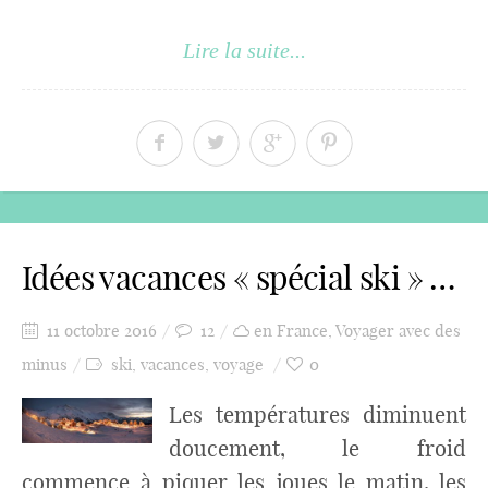
Lire la suite...
Idées vacances « spécial ski » …
11 octobre 2016
12
en France
,
Voyager avec des
minus
ski
,
vacances
,
voyage
0
Les températures diminuent
doucement, le froid
commence à piquer les joues le matin, les