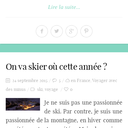
Lire la suite...
On va skier où cette année ?
24 septembre 2015
5
en France
,
Voyager avec
des minus
ski
,
voyage
0
Je ne suis pas une passionnée
de ski. Par contre, je suis une
passionnée de la montagne, en hiver comme