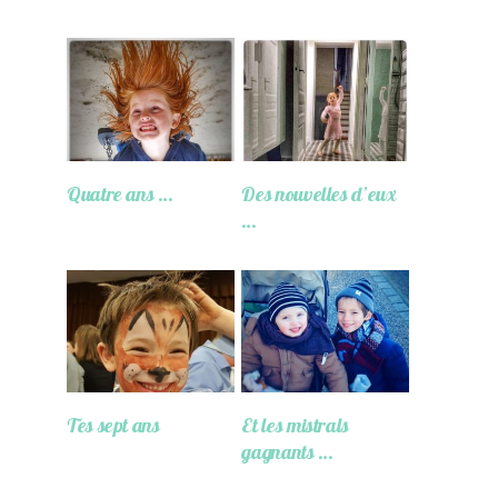
Quatre ans …
Des nouvelles d’eux
…
Tes sept ans
Et les mistrals
gagnants …