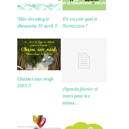
Vide-dressing le
On va voir quoi à
dimanche 19 avril !!
Kermezzoo ?
Chasses aux oeufs
2015 !!
Agenda février et
mars pour les
minus…