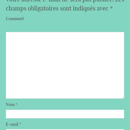
champs obligatoires sont indiqués avec
*
Comment
Nom
*
E-mail
*