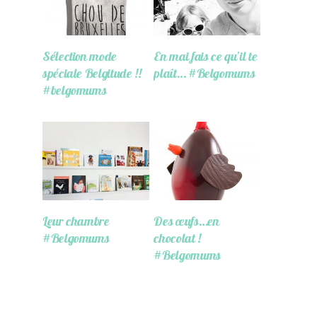
Sélection mode
En mai fais ce qu’il te
spéciale Belgitude !!
plaît… #Belgomums
#belgomums
Leur chambre
Des œufs…en
#Belgomums
chocolat !
#Belgomums