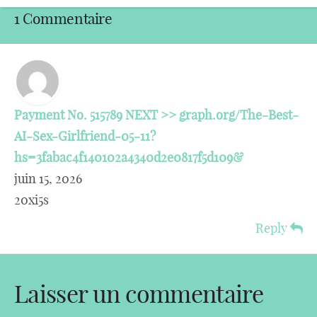
1 Commentaire
Payment No. 515789 NEXT >> graph.org/The-Best-
AI-Sex-Girlfriend-05-11?
hs=3fabac4f140102a4340d2e0817f5d109&
juin 15, 2026
20xi5s
Reply
Laisser un commentaire