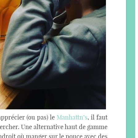
apprécier (ou pas) le
Manhattn’s
, il faut
chercher. Une alternative haut de gamme
endroit où manger sur le pouce avec des