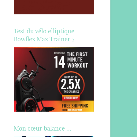
Test du vélo elliptique
Bowflex Max Trainer 7
Mon cœur balance …