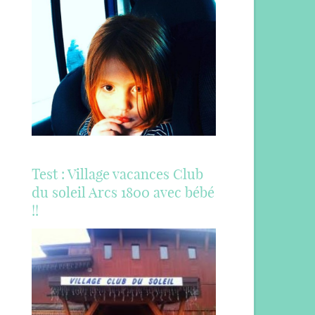
Test : Village vacances Club
du soleil Arcs 1800 avec bébé
!!