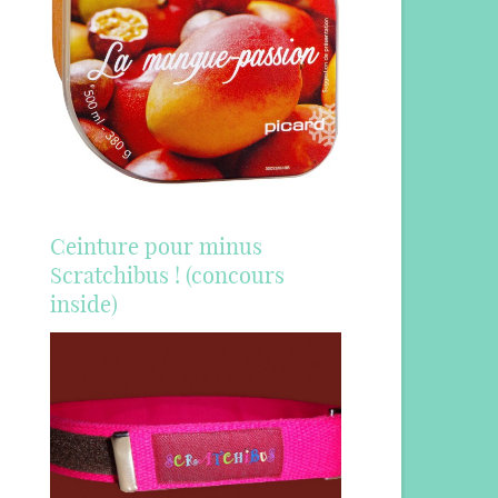
Ceinture pour minus
Scratchibus ! (concours
inside)