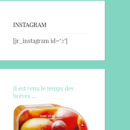
INSTAGRAM
[jr_instagram id="2"]
Il est venu le temps des
brèves …