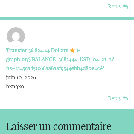
Reply
Transfer 36,824.44 Dollars
➤
graph.org/BALANCE-3682444-USD-04-21-2?
hs=2145cad51c66aa8aaf9344ebb4d80e4c&
juin 10, 2026
hxnqx0
Reply
Laisser un commentaire