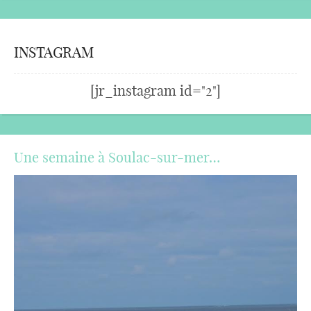
INSTAGRAM
[jr_instagram id="2"]
Une semaine à Soulac-sur-mer…