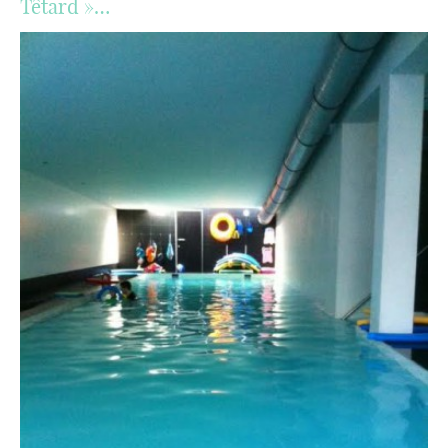
Têtard »…