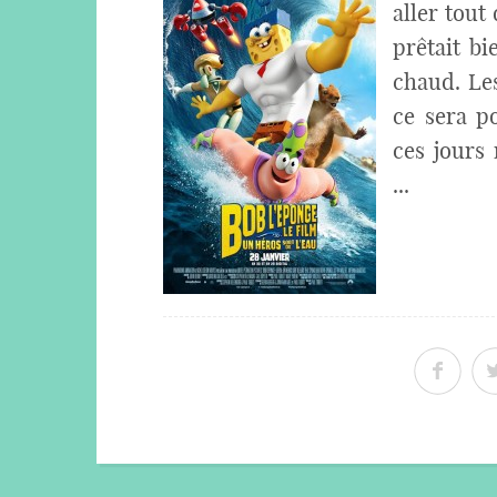
aller tout
prêtait bi
chaud. Les
ce sera p
ces jours
...