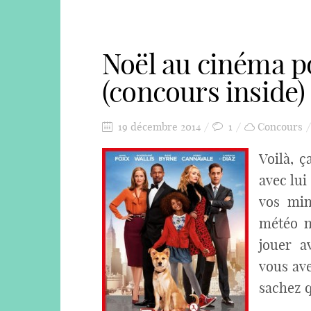
Noël au cinéma po
(concours inside)
19 décembre 2014
1
Concours
Voilà, ç
avec lu
vos min
météo n
jouer a
vous ave
sachez qu