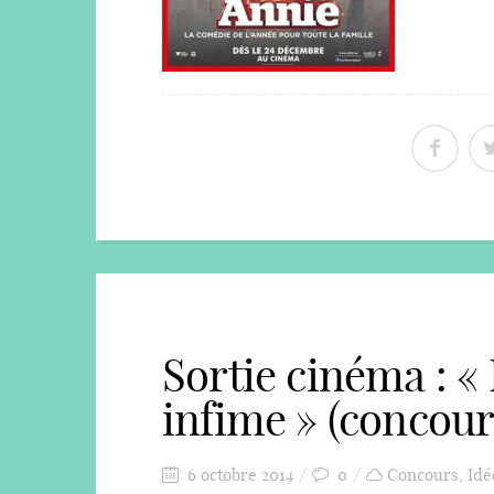
Sortie cinéma : « 
infime » (concour
6 octobre 2014
0
Concours
,
Idé