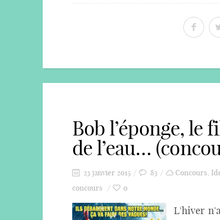
Bob l’éponge, le f
de l’eau… (concou
23 janvier 2015
83
Concours
,
Id
concours
0
L'hiver n'