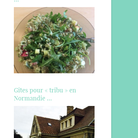
Gîtes pour « tribu » en
Normandie …