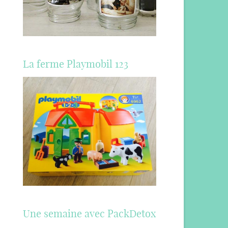
La ferme Playmobil 123
Une semaine avec PackDetox
…