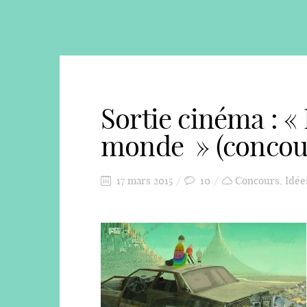
Sortie cinéma : « 
monde » (concour
17 mars 2015
10
Concours
,
Idée