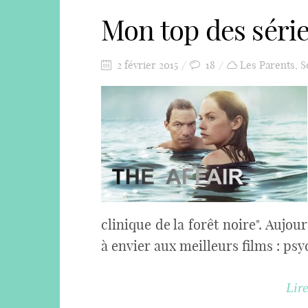
Mon top des série
2 février 2015
18
Les Parents
,
S
clinique de la forêt noire". Aujou
à envier aux meilleurs films : psy
Lire