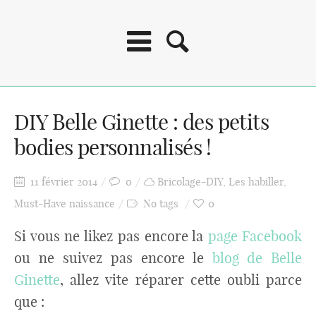
DIY Belle Ginette : des petits
bodies personnalisés !
11 février 2014
0
Bricolage-DIY
,
Les habiller
,
Must-Have naissance
No tags
0
Si vous ne likez pas encore la
page Facebook
ou ne suivez pas encore le
blog de Belle
Ginette
, allez vite réparer cette oubli parce
que :