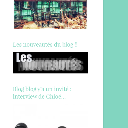
Les nouveautés du blog !!
Blog blog y’a un invité :
interview de Chloé…