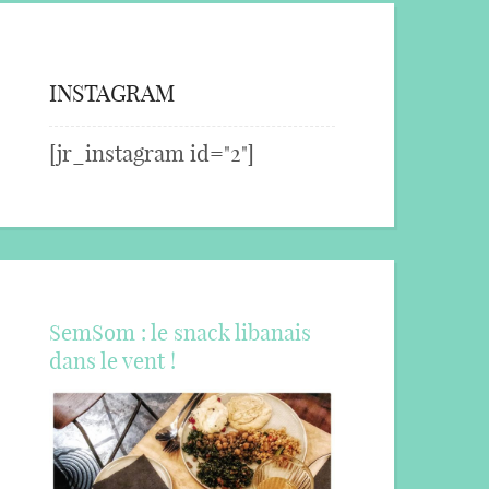
INSTAGRAM
[jr_instagram id="2"]
SemSom : le snack libanais
dans le vent !