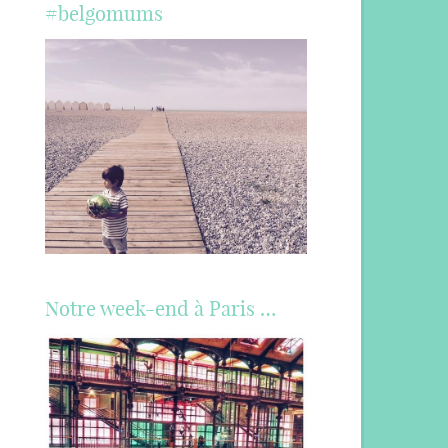
#belgomums
Notre week-end à Paris …