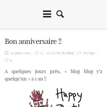
Bon anniversaire !!
20 mars 2012
0
La vie du blog
No tags
0
A quelques jours près, « blog blog y’a
quelqu’un » a 1 an !!