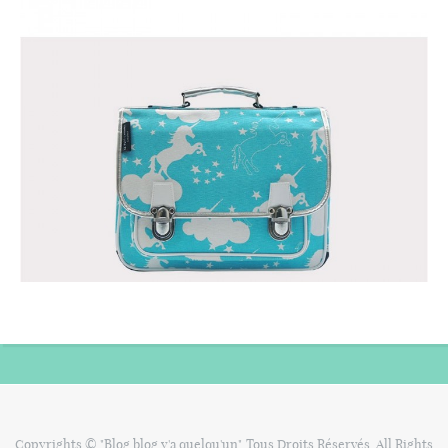
Copyrights © "Blog blog y'a quelqu'un". Tous Droits Réservés. All Rights