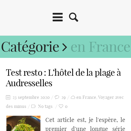
Catégorie
en France
Test resto : L’hôtel de la plage à
Audresselles
23 septembre 2020
29
en France
,
Voyager avec
des minus
No tags
0
Cet article est, je l'espère, le
premier d'une longue série