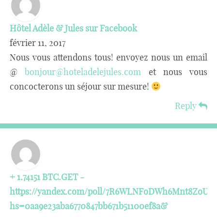
Hôtel Adèle & Jules sur Facebook
février 11, 2017
Nous vous attendons tous! envoyez nous un email
@
bonjour@hoteladelejules.com
et nous vous
concocterons un séjour sur mesure!
Reply
+ 1.74151 BTC.GET -
https://yandex.com/poll/7R6WLNFoDWh6Mnt8ZoUf
hs=0aa9e23aba6770847bb671b51100ef8a&