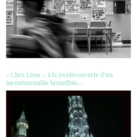
« Chez Léon », à la (re)découverte d’un
incontournable bruxellois…