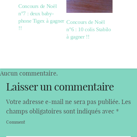
Concours de Noël
n°7 : deux baby-
phone Tigex à gagner
Concours de Noël
!!
n°6 : 10 colis Stabilo
à gagner !!
Aucun commentaire.
Laisser un commentaire
Votre adresse e-mail ne sera pas publiée.
Les
champs obligatoires sont indiqués avec
*
Comment