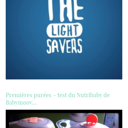
Premières purées – test du Nutribaby de
Babymoov…