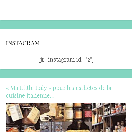
INSTAGRAM
[jr_instagram id="2"]
« Ma Little Italy » pour les esthètes de la
cuisine italienne…