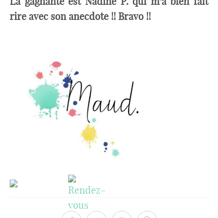
La gagnante est Nadine P. qui m’a bien fait
rire avec son anecdote !! Bravo !!