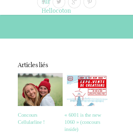
« Article précédent
Article suivant »
Articles liés
Concours
« 6001 is the new
Cellularline !
1060 » (concours
inside)